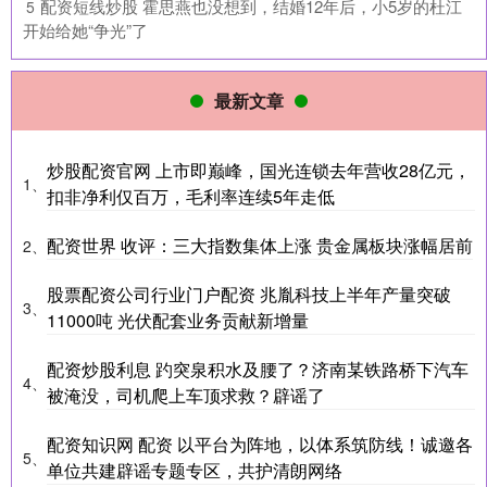
​配资短线炒股 霍思燕也没想到，结婚12年后，小5岁的杜江
5
开始给她“争光”了
最新文章
炒股配资官网 上市即巅峰，国光连锁去年营收28亿元，
1、
扣非净利仅百万，毛利率连续5年走低
配资世界 收评：三大指数集体上涨 贵金属板块涨幅居前
2、
股票配资公司行业门户配资 兆胤科技上半年产量突破
3、
11000吨 光伏配套业务贡献新增量
配资炒股利息 趵突泉积水及腰了？济南某铁路桥下汽车
4、
被淹没，司机爬上车顶求救？辟谣了
配资知识网 配资 以平台为阵地，以体系筑防线！诚邀各
5、
单位共建辟谣专题专区，共护清朗网络