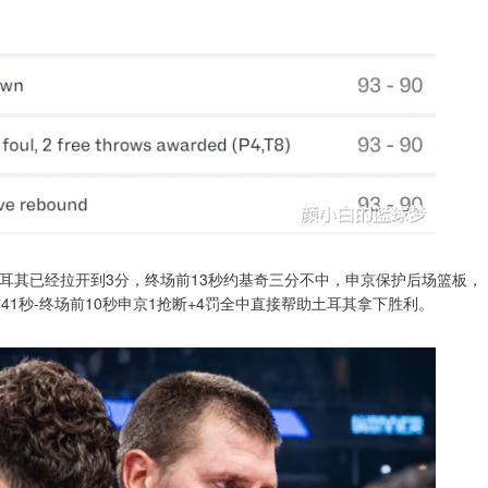
耳其已经拉开到3分，终场前13秒约基奇三分不中，申京保护后场篮板，
1秒-终场前10秒申京1抢断+4罚全中直接帮助土耳其拿下胜利。