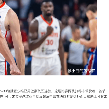
95-90险胜塞尔维亚男篮豪取五连胜。这场比赛两队打得非常胶着，首节
先1分，末节塞尔维亚再度反超后申京在决胜时刻挺身而出帮助土耳其击