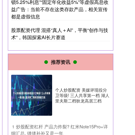
锁5.25%利息”“固定年化收益5%”等虚假高息收
益广告：当前不存在这类存款产品，相关宣传
都是虚假信息
股票配资代理 混搭“真人＋AI”，平衡“创作与技
术”，韩国探索AI长片赛道
推荐资讯
个人炒股配资 美媒评现役分
卫等级! 三人共享第一档 湖人
里夫斯二档狄龙高居三档
​炒股配资杠杆 产品力炸裂? 红米Note15Pro+详
1
细汇总, 缝缝补补又是一年