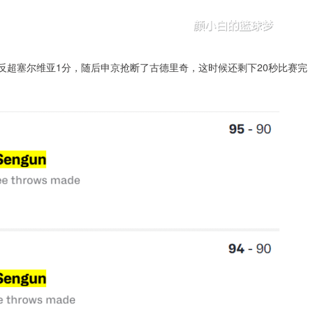
0反超塞尔维亚1分，随后申京抢断了古德里奇，这时候还剩下20秒比赛完