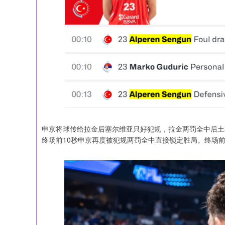
申京将球传给拉金后塞尔维亚只好犯规，拉金两罚全中后土
终场前10秒申京再度被犯规两罚全中直接锁定胜局。终场前4